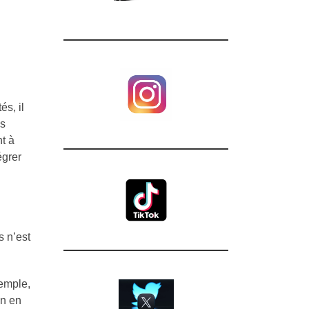
s, il
ss
t à
égrer
s n’est
xemple,
on en