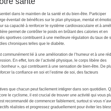
otre santé
sentiel dans le maintien de la santé et du bien-être. Participer
large éventail de bénéfices sur le plan physique, mental et émoti
ur sa capacité à renforcer le système cardiovasculaire et à amél
lière permet de contrôler le poids en brûlant des calories et en
tés sportives contribuent à une meilleure régulation du taux de 
dies chroniques telles que le diabète.
est communément lié à une amélioration de l’humeur et à une ré
ion. En effet, lors de l’activité physique, le corps libère des
onheur », qui contribuent à une sensation de bien-être. De pl
rcer la confiance en soi et l’estime de soi, des facteurs
rtives que chacun peut facilement intégrer dans son quotidien. 
ore le cyclisme, il est crucial de trouver une activité qui vous pla
il est recommandé de commencer faiblement, surtout si vous n’a
ectifs réalistes et progressez graduellement pour éviter les bles