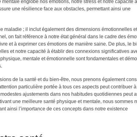
é mentale englobe nos émotions, notre stress et notre capacité à
ssure une résilience face aux obstacles, permettant ainsi une
e maladie ; il inclut également des dimensions émotionnelles e
el, on fait référence à notre état général dans le cadre des émo
vivre et à exprimer ces émotions de manière saine. De plus, le b
lles et notre capacité à établir des connexions significatives av
é physique, mentale et émotionnelle sont fondamentales et démo
.
ions de la santé et du bien-être, nous prenons également con
ttention particulière portée à tous ces aspects peut contribuer 
e modestes ajustements dans nos habitudes quotidiennes peut a
 cultivant une meilleure santé physique et mentale, nous sommes 
sant ainsi l’importance de ces concepts dans notre existence