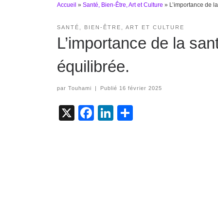
Accueil
»
Santé, Bien-Être, Art et Culture
»
L’importance de la
SANTÉ, BIEN-ÊTRE, ART ET CULTURE
L’importance de la sant
équilibrée.
par
Touhami
|
Publié
16 février 2025
X
F
Li
S
a
n
h
c
k
ar
e
e
e
b
dI
o
n
o