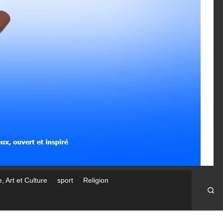
, Art et Culture
sport
Religion
Se