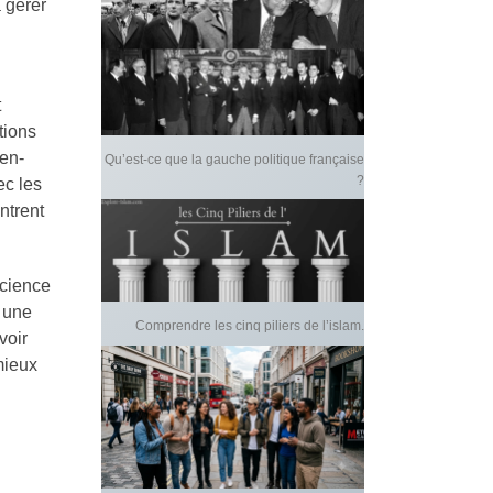
 gérer
t
tions
ien-
Qu’est-ce que la gauche politique française
?
ec les
ntrent
science
à une
Comprendre les cinq piliers de l’islam.
voir
mieux