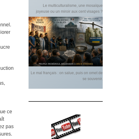
Le multiculturalisme, une mosaïque
joyeuse ou un miroir aux cent visages ?
onnel.
iorer
sucre
duction
Le mal français : on salue, puis on omet de
se souvenir.
us,
Que ce
ît
vez pas
sures.