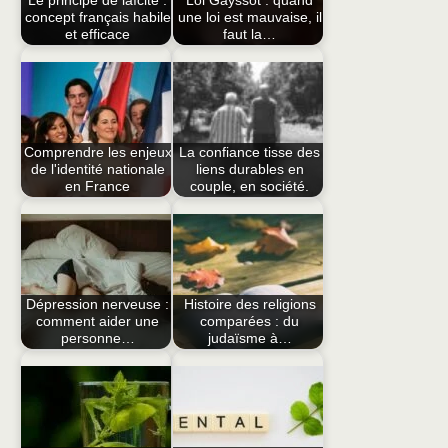
Le principe de laïcité :
Loi Gayssot : quand
concept français habile
une loi est mauvaise, il
et efficace
faut la…
Comprendre les enjeux
La confiance tisse des
de l'identité nationale
liens durables en
en France
couple, en société.
Dépression nerveuse :
Histoire des religions
comment aider une
comparées : du
personne…
judaïsme à…