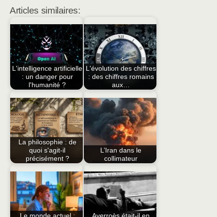
Articles similaires:
L'intelligence artificielle
L'évolution des chiffres
: un danger pour
: des chiffres romains
l'humanité ?
aux…
La philosophie : de
quoi s'agit-il
L’Iran dans le
précisément ?
collimateur
Le monde actuel :
Averroès était-il en