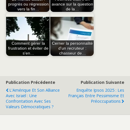
progrès ou régression
avance sur la question
vers la fin…
de la…
Comment gérer la
Cerner la personnalité
frustration et éviter de
d'un recruteur :
s'en…
chasseur de…
Publication Précédente
Publication Suivante
L'Amérique Et Son Alliance
Enquête Ipsos 2025 : Les
Avec Israël : Une
Français Entre Pessimisme Et
Confrontation Avec Ses
Préoccupations
Valeurs Démocratiques ?