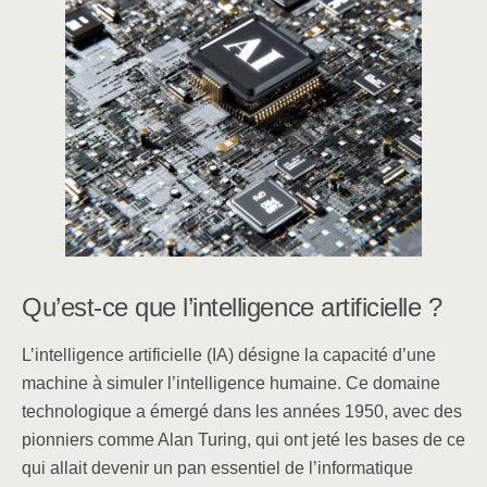
e
e
e
b
dI
o
n
o
k
Qu’est-ce que l’intelligence artificielle ?
L’intelligence artificielle (IA) désigne la capacité d’une
machine à simuler l’intelligence humaine. Ce domaine
technologique a émergé dans les années 1950, avec des
pionniers comme Alan Turing, qui ont jeté les bases de ce
qui allait devenir un pan essentiel de l’informatique