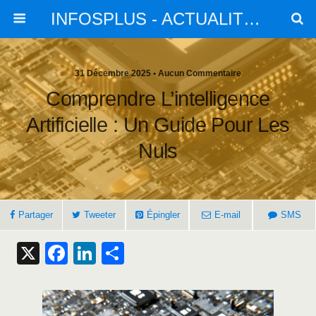
INFOSPLUS - ACTUALITES et INFOS
31 Décembre 2025 • Aucun Commentaire
Comprendre L’intelligence
Artificielle : Un Guide Pour Les
Nuls
Partager
Tweeter
Épingler
E-mail
SMS
X
F
Li
S
a
n
h
c
k
ar