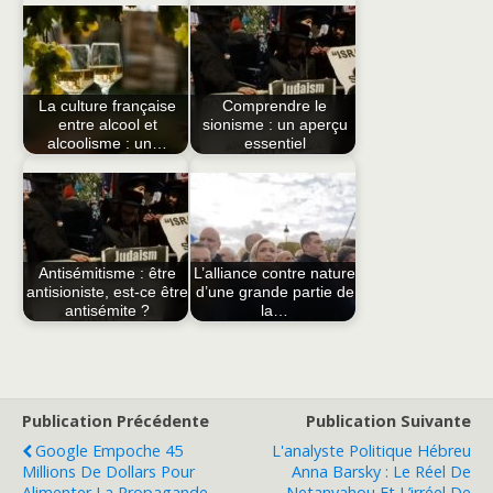
La culture française
Comprendre le
entre alcool et
sionisme : un aperçu
alcoolisme : un…
essentiel
Antisémitisme : être
L’alliance contre nature
antisioniste, est-ce être
d’une grande partie de
antisémite ?
la…
Publication Précédente
Publication Suivante
Google Empoche 45
L'analyste Politique Hébreu
Millions De Dollars Pour
Anna Barsky : Le Réel De
Alimenter La Propagande
Netanyahou Et L’irréel De