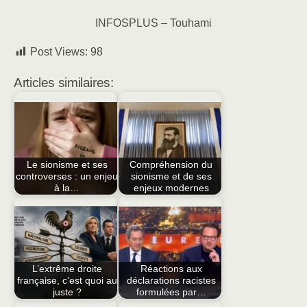
INFOSPLUS – Touhami
Post Views:
98
Articles similaires:
Le sionisme et ses
Compréhension du
controverses : un enjeu
sionisme et de ses
à la…
enjeux modernes
L’extrême droite
Réactions aux
française, c’est quoi au
déclarations racistes
juste ?
formulées par…