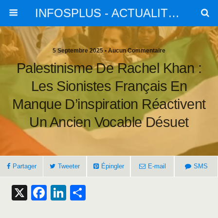
INFOSPLUS - ACTUALITES et INFOS
5 Septembre 2025 • Aucun Commentaire
Palestinisme De Rachel Khan :
Les Sionistes Français En
Manque D’inspiration Réactivent
Un Ancien Vocable Désuet
Partager
Tweeter
Épingler
E-mail
SMS
X
F
Li
S
a
n
h