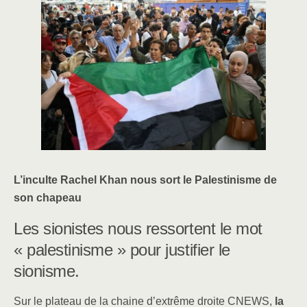
c
k
ar
e
e
e
b
dI
o
n
o
k
L’inculte Rachel Khan nous sort le Palestinisme de
son chapeau
Les sionistes nous ressortent le mot
« palestinisme » pour justifier le
sionisme.
Sur le plateau de la chaine d’extrême droite CNEWS,
la