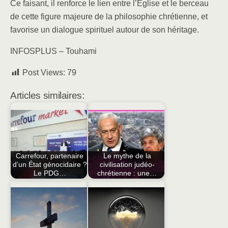
Ce faisant, il renforce le lien entre l’Église et le berceau
de cette figure majeure de la philosophie chrétienne, et
favorise un dialogue spirituel autour de son héritage.
INFOSPLUS – Touhami
Post Views:
79
Articles similaires:
Carrefour, partenaire
Le mythe de la
d’un État génocidaire ?
civilisation judéo-
Le PDG…
chrétienne : une…