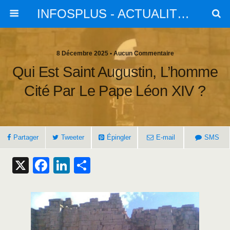
INFOSPLUS - ACTUALITES et INFOS
8 Décembre 2025 • Aucun Commentaire
Qui Est Saint Augustin, L’homme
Cité Par Le Pape Léon XIV ?
Partager
Tweeter
Épingler
E-mail
SMS
X
F
Li
S
a
n
h
c
k
ar
e
e
e