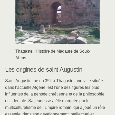
b
dI
o
n
o
k
Thagaste : Histoire de Madaure de Souk-
Ahras
Les origines de saint Augustin
Saint Augustin, né en 354 à Thagaste, une ville située
dans l’actuelle Algérie, est l’une des figures les plus
influentes de la pensée chrétienne et de la philosophie
occidentale. Sa jeunesse a été marquée par le
multiculturalisme de l’Empire romain, qui a joué un rôle
essentiel dans son développement intellectuel et