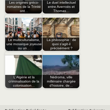
Les origines gréco-
Le duel intellectuel
romaines de la Trinité
entre Averroès et
ont…
Thomas…
Le multiculturalisme,
La philosophie : de
une mosaïque joyeuse
quoi s'agit-il
ou un…
précisément ?
L'Algérie et la
Nédroma, ville
criminalisation de la
millénaire chargée
colonisation…
d’histoire, de…