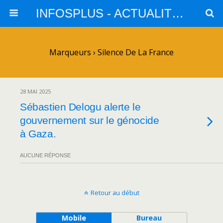
INFOSPLUS - ACTUALITES et INFOS
Marqueurs › Silence De La France
28 MAI 2025
Sébastien Delogu alerte le
gouvernement sur le génocide
à Gaza.
AUCUNE RÉPONSE
Retour au début
Mobile
Bureau