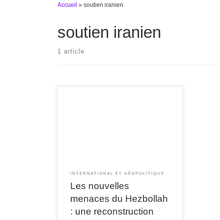
Accueil
»
soutien iranien
soutien iranien
1 article
La montée en puissance du Hezbollah
est indaignable Le Hezbollah, groupe
militant chiite libanais, a su démontrer
une résilience impressionnante au fil
des conflits. Depuis sa création, ce
mouvement a souvent été en mesure de
se reconstruire rapidement, ce qui
soulève des questions quant aux […]
INTERNATIONAL ET GÉOPOLITIQUE
Les nouvelles
menaces du Hezbollah
: une reconstruction