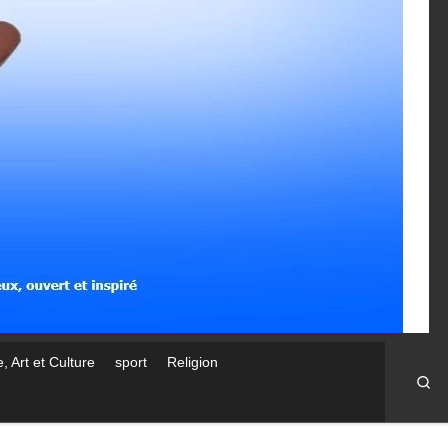
, Art et Culture
sport
Religion
Se