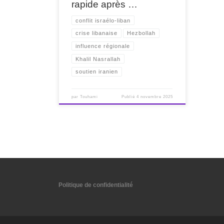
rapide après …
conflit israélo-liban
crise libanaise
Hezbollah
influence régionale
Khalil Nasrallah
soutien iranien
par
Touhami
Publié
4 novembre 2025
Politique de confidentialité