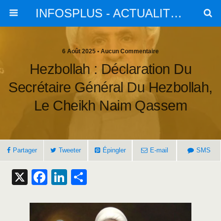
INFOSPLUS - ACTUALITES et INFOS
6 Août 2025 • Aucun Commentaire
Hezbollah : Déclaration Du
Secrétaire Général Du Hezbollah,
Le Cheikh Naim Qassem
Partager
Tweeter
Épingler
E-mail
SMS
X
F
Li
S
a
n
h
c
k
ar