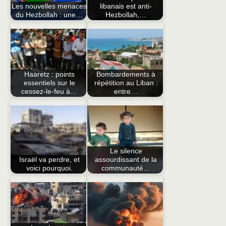
Les nouvelles menaces
libanais est anti-
du Hezbollah : une…
Hezbollah,…
Haaretz : points
Bombardements à
essentiels sur le
répétition au Liban :
cessez-le-feu à…
entre…
Le silence
Israël va perdre, et
assourdissant de la
voici pourquoi.
communauté…