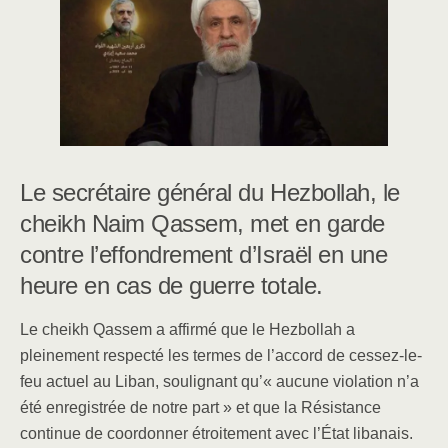
e
e
e
b
dI
o
n
o
k
Le secrétaire général du Hezbollah, le
cheikh Naim Qassem, met en garde
contre l’effondrement d’Israël en une
heure en cas de guerre totale.
Le cheikh Qassem a affirmé que le Hezbollah a
pleinement respecté les termes de l’accord de cessez-le-
feu actuel au Liban, soulignant qu’« aucune violation n’a
été enregistrée de notre part » et que la Résistance
continue de coordonner étroitement avec l’État libanais.