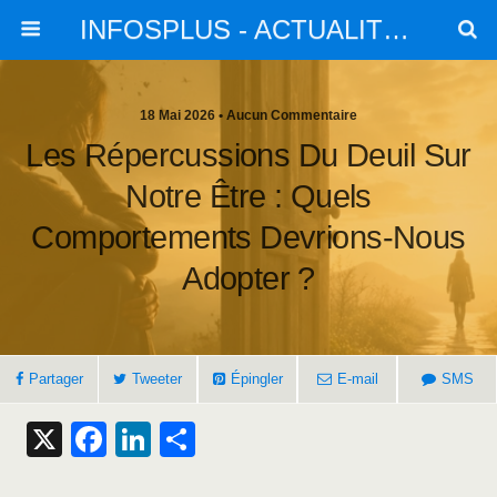
INFOSPLUS - ACTUALITES et INFOS
18 Mai 2026 • Aucun Commentaire
Les Répercussions Du Deuil Sur
Notre Être : Quels
Comportements Devrions-Nous
Adopter ?
Partager
Tweeter
Épingler
E-mail
SMS
X
F
Li
S
a
n
h