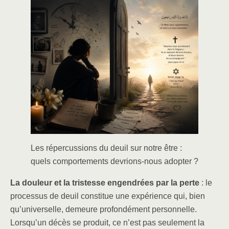
c
k
ar
e
e
e
b
dI
o
n
o
k
Les répercussions du deuil sur notre être :
quels comportements devrions-nous adopter ?
La douleur et la tristesse engendrées par la perte
: le
processus de deuil constitue une expérience qui, bien
qu’universelle, demeure profondément personnelle.
Lorsqu’un décès se produit, ce n’est pas seulement la