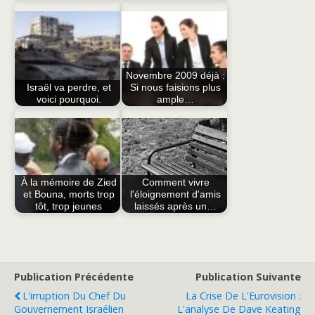
Novembre 2009 déjà :
Israël va perdre, et
Si nous faisions plus
voici pourquoi.
ample…
À la mémoire de Zied
Comment vivre
et Bouna, morts trop
l'éloignement d'amis
tôt, trop jeunes
laissés après un…
Publication Précédente
Publication Suivante
L'irruption Du Chef Du
La Crise De L'Eurovision :
Gouvernement Israélien
L'analyse De Dave Keating