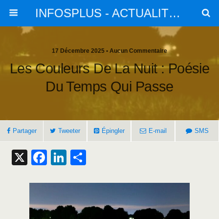
INFOSPLUS - ACTUALITES et INFOS
17 Décembre 2025 • Aucun Commentaire
Les Couleurs De La Nuit : Poésie
Du Temps Qui Passe
Partager
Tweeter
Épingler
E-mail
SMS
X
F
Li
S
a
n
h
c
k
ar
e
e
e