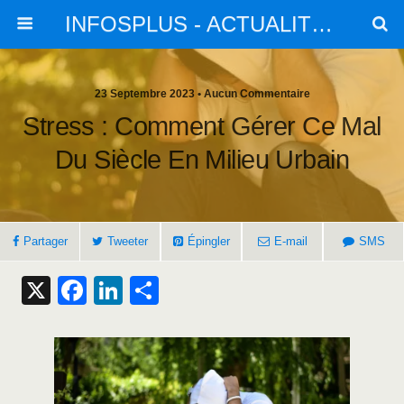
INFOSPLUS - ACTUALITES et INFOS
23 Septembre 2023 • Aucun Commentaire
Stress : Comment Gérer Ce Mal
Du Siècle En Milieu Urbain
Partager
Tweeter
Épingler
E-mail
SMS
X
F
Li
S
a
n
h
c
k
ar
e
e
e