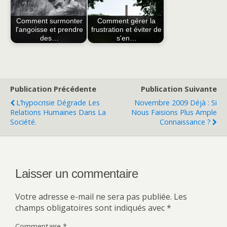
Comment surmonter
Comment gérer la
l'angoisse et prendre
frustration et éviter de
des…
s'en…
Publication Précédente
Publication Suivante
L’hypocrisie Dégrade Les
Novembre 2009 Déjà : Si
Relations Humaines Dans La
Nous Faisions Plus Ample
Société.
Connaissance ?
Laisser un commentaire
Votre adresse e-mail ne sera pas publiée.
Les
champs obligatoires sont indiqués avec
*
Commentaire
*