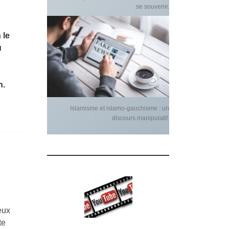
se souvenir.
 le
u
ien.
Islamisme et islamo-gauchisme : un
discours manipulatif.
eux
te