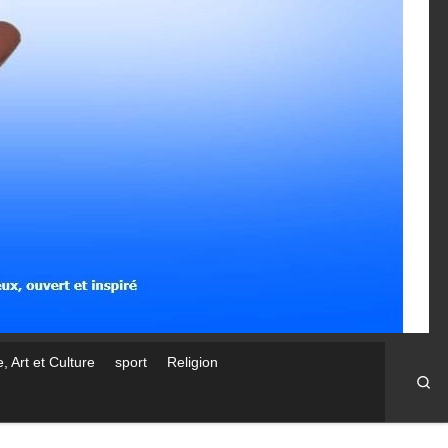
, Art et Culture
sport
Religion
Se