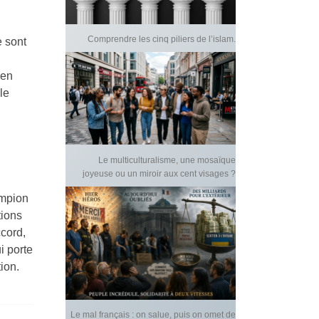
Comprendre les cinq piliers de l’islam.
e sont
 en
le
Le multiculturalisme, une mosaïque
joyeuse ou un miroir aux cent visages ?
ampion
tions
ccord,
i porte
ion.
Le mal français : on salue, puis on omet de