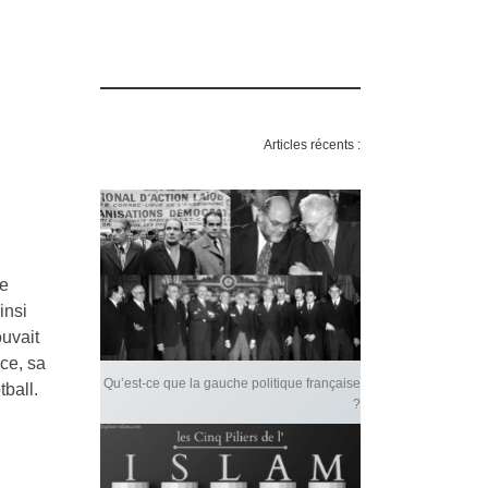
Articles récents :
ce
insi
ouvait
nce, sa
Qu’est-ce que la gauche politique française
tball.
?